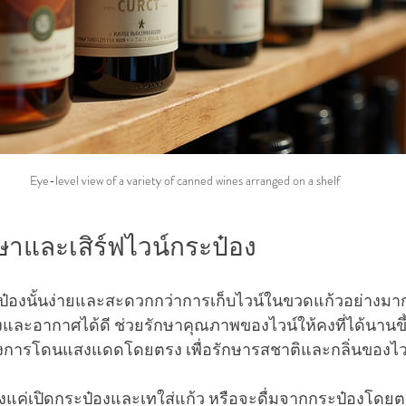
Eye-level view of a variety of canned wines arranged on a shelf
กษาและเสิร์ฟไวน์กระป๋อง
ป๋องนั้นง่ายและสะดวกกว่าการเก็บไวน์ในขวดแก้วอย่างมา
ะอากาศได้ดี ช่วยรักษาคุณภาพของไวน์ให้คงที่ได้นานขึ้น
่ยงการโดนแสงแดดโดยตรง เพื่อรักษารสชาติและกลิ่นของไวน์ใ
พียงแค่เปิดกระป๋องและเทใส่แก้ว หรือจะดื่มจากกระป๋องโดย