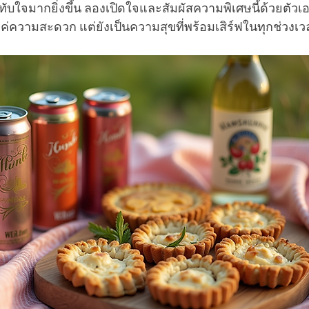
ับใจมากยิ่งขึ้น ลองเปิดใจและสัมผัสความพิเศษนี้ด้วยตัวเอ
แค่ความสะดวก แต่ยังเป็นความสุขที่พร้อมเสิร์ฟในทุกช่วงเ