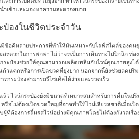
ะการเปิดดื่มที่ไม่ยุ่งยาก ทำให้ไวน์กระป๋องกลายเป็นทาง
บไวน์นำเข้าและมองหาความสะดวกสบาย
ะป๋องในชีวิตประจำวัน
้นมีข้อดีหลายประการที่ทำให้มันเหมาะกับไลฟ์สไตล์ของคนย
ความสะดวกในการพกพา ไม่ว่าจะเป็นการเดินทางไปปิกนิก ท่องเ
ไวน์กระป๋องช่วยให้คุณสามารถเพลิดเพลินกับไวน์คุณภาพสูงได้ท
องแก้วแตกหรือการเปิดขวดที่ยุ่งยาก นอกจากนี้ยังช่วยลด
 เพราะกระป๋องสามารถรีไซเคิลได้ง่ายและรวดเร็ว
ว ไวน์กระป๋องยังมีขนาดที่เหมาะสมสำหรับการดื่มในปริมา
หรือไม่ต้องเปิดขวดใหญ่ที่อาจทำให้ไวน์เสียรสชาติเมื่อเปิดทิ
ับผู้ที่ต้องการลิ้มรสไวน์อย่างมีคุณภาพโดยไม่ต้องกังวลเรื