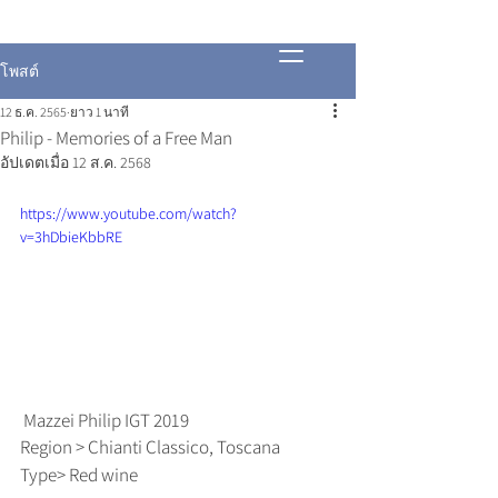
โพสต์
12 ธ.ค. 2565
ยาว 1 นาที
Philip - Memories of a Free Man
อัปเดตเมื่อ
12 ส.ค. 2568
https://www.youtube.com/watch?
v=3hDbieKbbRE
 Mazzei Philip IGT 2019
Region > Chianti Classico, Toscana
Type> Red wine   