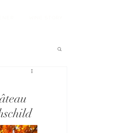
ener
Wine Story
hâteau
schild