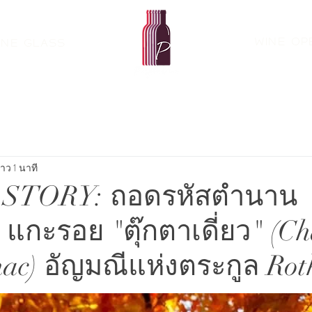
Wine Op
ine Glass
าว 1 นาที
 STORY: ถอดรหัสตำนาน
.. แกะรอย "ตุ๊กตาเดี่ยว" (C
ac) อัญมณีแห่งตระกูล Roth