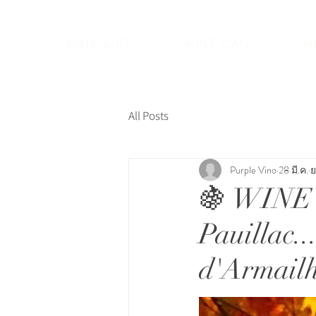
Wine List
Wine Can
W
All Posts
Purple Vino
28 มี.ค.
ย
🍇 WINE
Pauillac.
d'Armailh