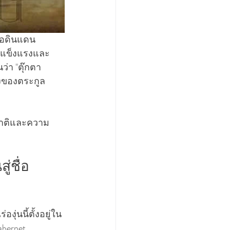
 คือดินแดน
ที่แข็งแรงและ
ว่า "ตุ๊กตา
่งของตระกูล 
ชาติและความ
่ชื่อ
งุ่นนี้ตั้งอยู่ใน
abernet 