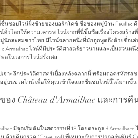
ที่ชื่นชอบไวน์ฝั่งซ้ายของบอร์กโดซ์ ชื่อของหมู่บ้าน Pauillac
ไวน์ทั่วโลกให้ความเคารพ ไวน์จากที่นี่ขึ้นชื่อเรื่องโครงสร้าง
ู่นักสะสมชาวไทย มีไวน์ฉลากหนึ่งที่มักถูกพูดถึงด้วยชื่อเล่น
teau d'Armailhac ไวน์ที่มีประวัติศาสตร์ยาวนานและเป็นส่วนหนึ
ธิพลในวงการไวน์ฝรั่งเศส
เจาะลึกประวัติศาสตร์เบื้องหลังฉลากนี้ พร้อมถอดรหัสรส
ยู่บนขวดไวน์ เพื่อให้คุณเข้าใจและชื่นชมไวน์นี้ได้มากขึ้น
ของ Château d'Armailhac และการคืนสู
ailhac มีจุดเริ่มต้นในศตวรรษที่ 18 โดยตระกูล d'Armailhacq ไร่อ
ดเด่น ด้วยดินกรวด (Gravel soil) ที่เหมาะกับการปลูกองุ่นพันธุ์ C