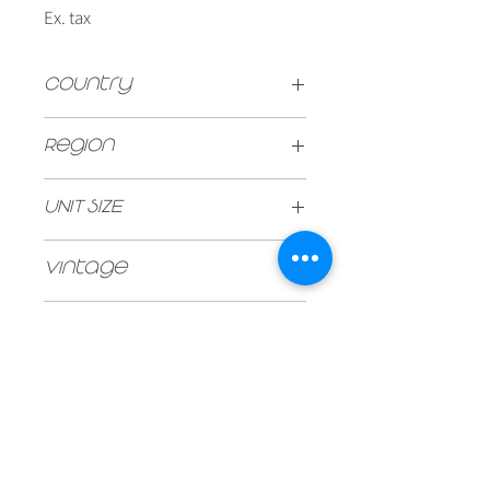
Ex. tax
Country
ITALY
Region
Tuscany
UNIT SIZE
750ml
Vintage
2020
Type
Red
Stock
60