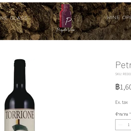
Wine Op
ine Glass
Pet
SKU: RE00
฿1,6
Ex. tax
จำนวน
*