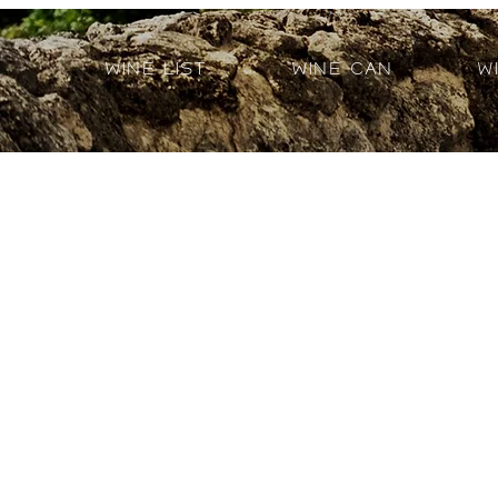
Wine List
Wine Can
W