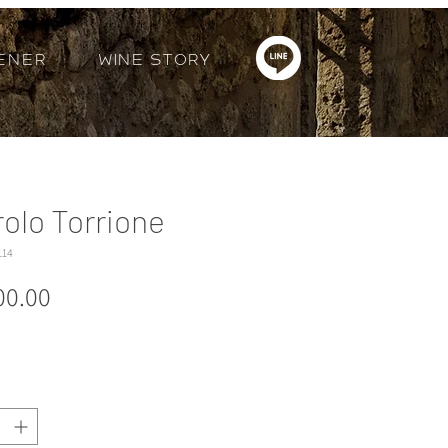
ener
Wine Story
rolo Torrione
114
ราคา
00.00