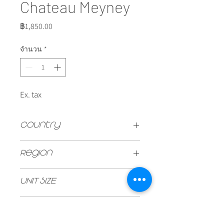
Chateau Meyney
ราคา
฿1,850.00
จำนวน
*
Ex. tax
Country
FRANCE
Region
St. Estephe
UNIT SIZE
750ml
Vintage