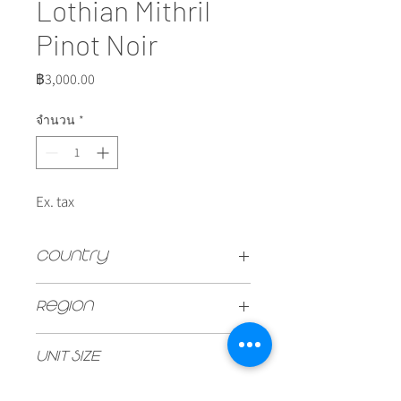
Lothian Mithril
Pinot Noir
ราคา
฿3,000.00
จำนวน
*
Ex. tax
Country
South Africa
Region
Elgin
UNIT SIZE
750ml