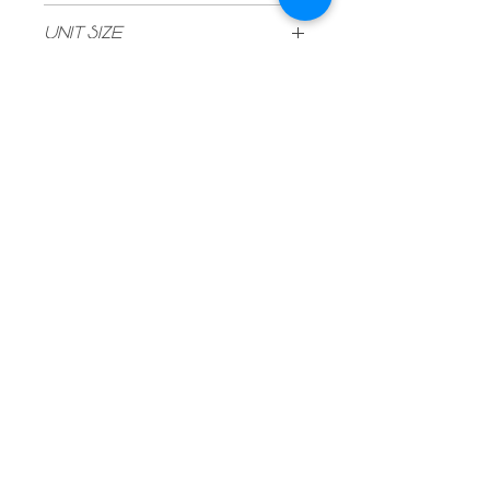
Mosel
UNIT SIZE
750ml
Vintage
2022
Type
White
Stock
6