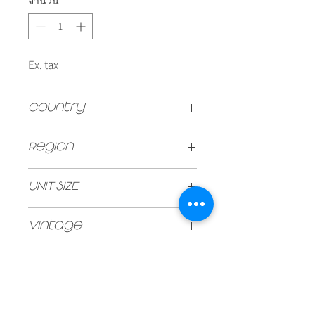
จำนวน
*
Ex. tax
Country
GERMAN
Region
Mosel
UNIT SIZE
750ml
Vintage
2022
Type
White
Stock