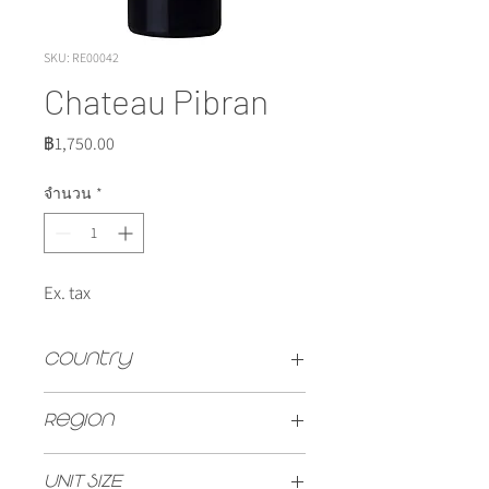
SKU: RE00042
Chateau Pibran
ราคา
฿1,750.00
จำนวน
*
Ex. tax
Country
FRANCE
Region
Pauillac
UNIT SIZE