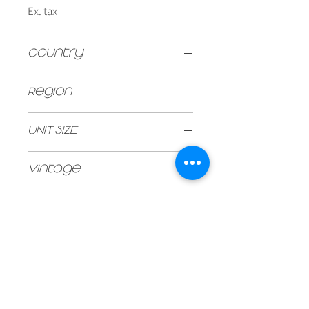
Ex. tax
Country
ITALY
Region
Tuscany
UNIT SIZE
750ml
Vintage
2020
Type
Red
Stock
60