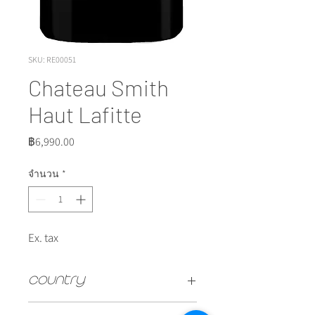
SKU: RE00051
Chateau Smith
Haut Lafitte
ราคา
฿6,990.00
จำนวน
*
Ex. tax
Country
FRANCE