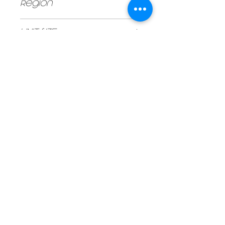
Region
Pessac-Leognan
UNIT SIZE
750ml
Vintage
2015
Type
Red
Stock
72