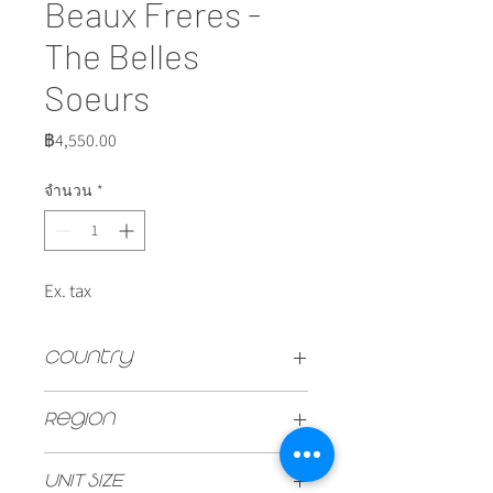
Beaux Freres -
The Belles
Soeurs
ราคา
฿4,550.00
จำนวน
*
Ex. tax
Country
USA
Region
Ribbon Ridge, Oregon
UNIT SIZE