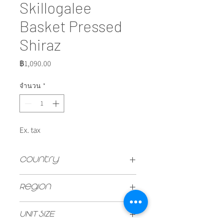
Skillogalee
Basket Pressed
Shiraz
ราคา
฿1,090.00
จำนวน
*
Ex. tax
Country
Australia
Region
Clare Valley
UNIT SIZE