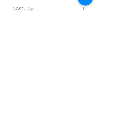
Clare Valley
UNIT SIZE
750ml
Vintage
2021
Type
Red
Stock
6