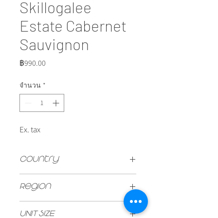
Skillogalee
Estate Cabernet
Sauvignon
ราคา
฿990.00
จำนวน
*
Ex. tax
Country
Australia
Region
Clare Valley
UNIT SIZE