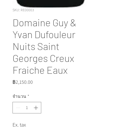
SKU: RE00003
Domaine Guy &
Yvan Dufouleur
Nuits Saint
Georges Creux
Fraiche Eaux
ราคา
฿2,150.00
จำนวน
*
Ex. tax