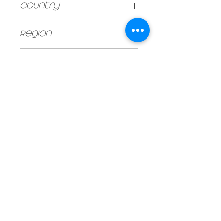
Country
FRANCE
Region
Burgundy
UNIT SIZE
750ml
Vintage
2018
Type
Red
Stock
90